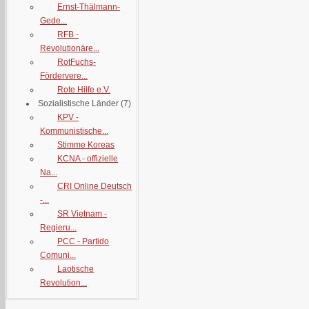
Ernst-Thälmann-
Gede...
RFB -
Revolutionäre...
RotFuchs-
Fördervere...
Rote Hilfe e.V.
Sozialistische Länder
(7)
KPV -
Kommunistische...
Stimme Koreas
KCNA - offizielle
Na...
CRI Online Deutsch
-...
SR Vietnam -
Regieru...
PCC - Partido
Comuni...
Laotische
Revolution...