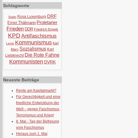
Schlagworte
DRF
Rosa Luxemburg
Stalin
Proletarier
Ernst Thälmann
Frieden
DDR
Friedrich Engels
KPD
Antifaschismus
Kommunismus
Karl
Lenin
Sozialismus
Karl
Marx
Die Rote Fahne
Liebknecht
Kommunisten
DVRK
Neueste Beiträge
Rente am Kapitalmarkt?
Für Gerechtigkeit und eine
friedliche Entwicklung der
Welt – gegen Faschismus,
Terrorismus und Krieg!
8. Mai - Tag der Befreiung
vom Faschismus
Heraus zum 1. Mai