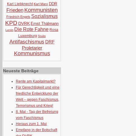
DDR
Karl Liebknecht
Karl Marx
Kommunisten
Frieden
Sozialismus
Friedrich Engels
KPD
DVRK
Ernst Thälmann
Die Rote Fahne
Rosa
Lenin
Luxemburg
Stalin
Antifaschismus
DRF
Proletarier
Kommunismus
Neueste Beiträge
Rente am Kapitalmarkt?
Für Gerechtigkeit und eine
friedliche Entwicklung der
Welt – gegen Faschismus,
Terrorismus und Krieg!
8. Mai - Tag der Befreiung
vom Faschismus
Heraus zum 1. Mai
Empfang in der Botschaft