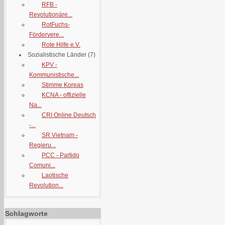
RFB -
Revolutionäre...
RotFuchs-
Fördervere...
Rote Hilfe e.V.
Sozialistische Länder
(7)
KPV -
Kommunistische...
Stimme Koreas
KCNA - offizielle
Na...
CRI Online Deutsch
-...
SR Vietnam -
Regieru...
PCC - Partido
Comuni...
Laotische
Revolution...
Schlagworte