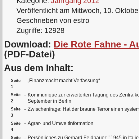
Kategorie:
Jahrgang 2012
Veröffentlicht am Mittwoch, 10. Oktob
Geschrieben von estro
Zugriffe: 12928
Download:
Die Rote Fahne - 
(PDF-Datei)
Aus dem Inhalt:
-
„Finanzmacht macht Verfassung“
Seite
1
-
Kommunique zur erweiterten Tagung des Zentralk
Seite
September in Berlin
2
-
Zwischenfrage: Hat der braune Terror einen sys
Seite
3
-
Agrar- und Umweltinformation
Seite
4
-
Persönliches zu Gerhard Feldbauer: "1945 in Italien
Seite