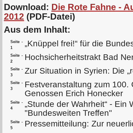
Download:
Die Rote Fahne - 
2012
(PDF-Datei)
Aus dem Inhalt:
„Knüppel frei!“ für die Bund
-
Seite
1
Hochsicherheitstrakt Bad Ne
-
Seite
2
Zur Situation in Syrien: Die 
-
Seite
3
Festveranstaltung zum 100.
-
Seite
3
Genossen Erich Honecker
„Stunde der Wahrheit“ - Ein
-
Seite
4
"Bundesweiten Treffen"
Pressemitteilung: Zur neuerl
-
Seite
5