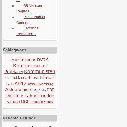
-...
SR Vietnam -
Regieru...
PCC - Partido
Comuni...
Laotische
Revolution...
Schlagworte
Sozialismus
DVRK
Kommunismus
Kommunisten
Proletarier
Ernst Thälmann
Karl Liebknecht
KPD
Rosa Luxemburg
Lenin
Antifaschismus
DDR
Stalin
Frieden
Die Rote Fahne
DRF
Karl Marx
Friedrich Engels
Neueste Beiträge