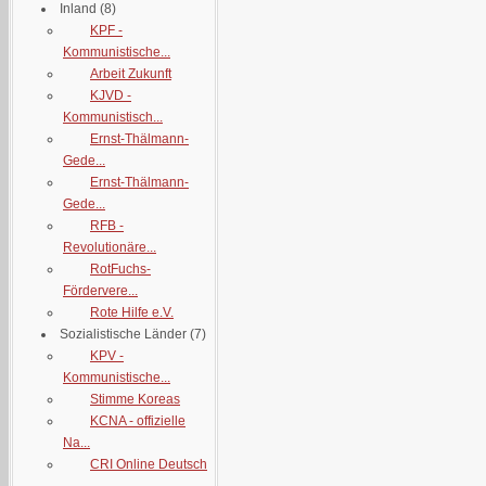
Inland
(8)
KPF -
Kommunistische...
Arbeit Zukunft
KJVD -
Kommunistisch...
Ernst-Thälmann-
Gede...
Ernst-Thälmann-
Gede...
RFB -
Revolutionäre...
RotFuchs-
Fördervere...
Rote Hilfe e.V.
Sozialistische Länder
(7)
KPV -
Kommunistische...
Stimme Koreas
KCNA - offizielle
Na...
CRI Online Deutsch