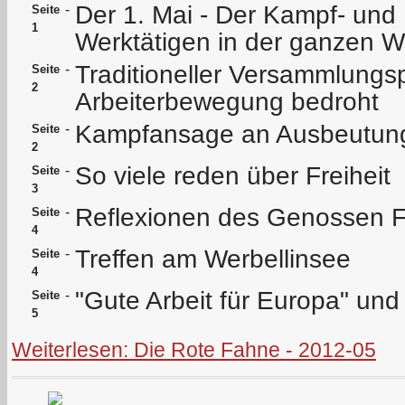
Der 1. Mai - Der Kampf- und 
-
Seite
1
Werktätigen in der ganzen We
Traditioneller Versammlungsp
-
Seite
2
Arbeiterbewegung bedroht
Kampfansage an Ausbeutung
-
Seite
2
So viele reden über Freiheit
-
Seite
3
Reflexionen des Genossen F
-
Seite
4
Treffen am Werbellinsee
-
Seite
4
"Gute Arbeit für Europa" und
-
Seite
5
Weiterlesen: Die Rote Fahne - 2012-05