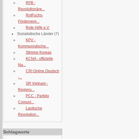
RFB -
Revolutionäre...
RotFuchs-
Fördervere...
Rote Hilfe e.V.
Sozialistische Länder
(7)
KPV -
Kommunistische...
Stimme Koreas
KCNA - offizielle
Na...
CRI Online Deutsch
-...
SR Vietnam -
Regieru...
PCC - Partido
Comuni...
Laotische
Revolution...
Schlagworte