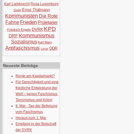
Karl Liebknecht
Rosa Luxemburg
Ernst Thälmann
Stalin
Kommunisten
Die Rote
Frieden
Fahne
Proletarier
KPD
DVRK
Friedrich Engels
Kommunismus
DRF
Sozialismus
Karl Marx
Antifaschismus
DDR
Lenin
Neueste Beiträge
Rente am Kapitalmarkt?
Für Gerechtigkeit und eine
friedliche Entwicklung der
Welt – gegen Faschismus,
Terrorismus und Krieg!
8. Mai - Tag der Befreiung
vom Faschismus
Heraus zum 1. Mai
Empfang in der Botschaft
der DVRK