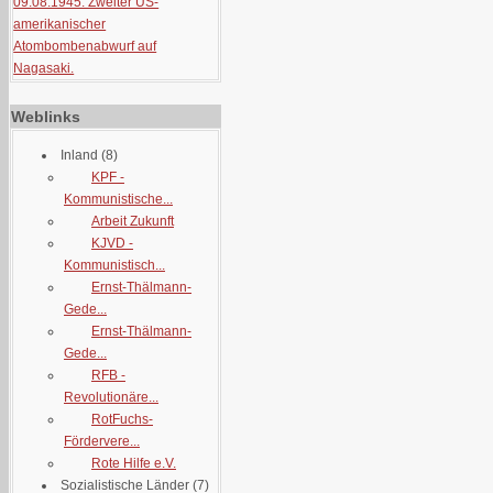
09.08.1945: Zweiter US-
amerikanischer
Atombombenabwurf auf
Nagasaki.
Weblinks
Inland
(8)
KPF -
Kommunistische...
Arbeit Zukunft
KJVD -
Kommunistisch...
Ernst-Thälmann-
Gede...
Ernst-Thälmann-
Gede...
RFB -
Revolutionäre...
RotFuchs-
Fördervere...
Rote Hilfe e.V.
Sozialistische Länder
(7)